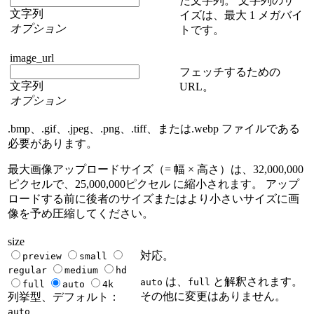
た文字列。 文字列のサ
文字列
イズは、最大 1 メガバイ
オプション
トです。
image_url
フェッチするための
文字列
URL。
オプション
.bmp、.gif、.jpeg、.png、.tiff、または.webp ファイルである
必要があります。
最大画像アップロードサイズ（= 幅 × 高さ）は、32,000,000
ピクセルで、25,000,000ピクセル に縮小されます。 アップ
ロードする前に後者のサイズまたはより小さいサイズに画
像を予め圧縮してください。
size
対応。
preview
small
regular
medium
hd
は、
と解釈されます。
auto
full
full
auto
4k
その他に変更はありません。
列挙型、デフォルト：
auto