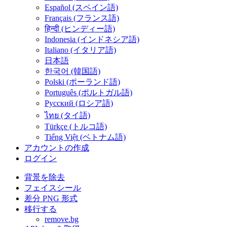
Español (スペイン語)
Français (フランス語)
हिन्दी (ヒンディー語)
Indonesia (インドネシア語)
Italiano (イタリア語)
日本語
한국어 (韓国語)
Polski (ポーランド語)
Português (ポルトガル語)
Русский (ロシア語)
ไทย (タイ語)
Türkçe (トルコ語)
Tiếng Việt (ベトナム語)
アカウントの作成
ログイン
背景を除去
フェイスシール
差分 PNG 形式
移行する
remove.bg