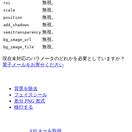
無視。
roi
無視。
scale
無視。
position
無視。
add_shadows
無視。
semitransparency
無視。
bg_image_url
無視。
bg_image_file
現在未対応のパラメータのどれかを必要としていますか？
電子メールをお寄せください
背景を除去
フェイスシール
差分 PNG 形式
移行する
API キーを取得