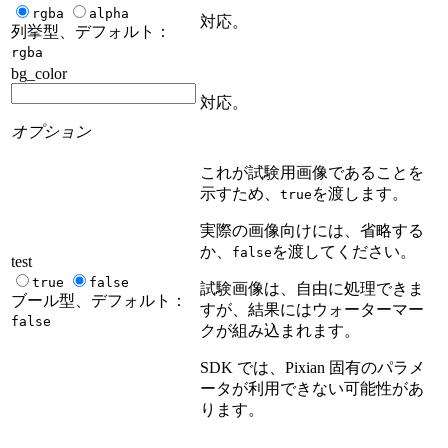
rgba
alpha
対応。
列挙型、デフォルト：
rgba
bg_color
対応。
オプション
これが試験用画像であることを
示すため、
を渡します。
true
実際の画像向けには、省略する
か、
を渡してください。
false
test
true
false
試験画像は、自由に処理できま
ブール型、デフォルト：
すが、結果にはウォーターマー
false
クが組み込まれます。
SDK では、Pixian 固有のパラメ
ータが利用できない可能性があ
ります。