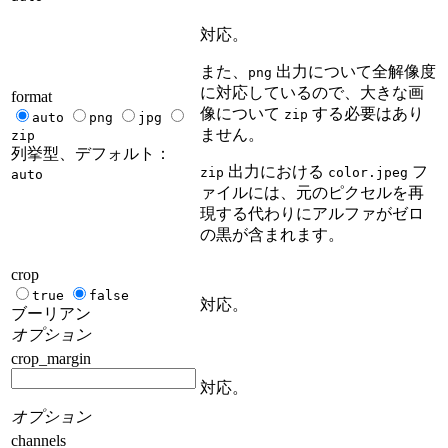
対応。
また、
出力について全解像度
png
に対応しているので、大きな画
format
像について
する必要はあり
zip
auto
png
jpg
ません。
zip
列挙型、デフォルト：
出力における
フ
zip
color.jpeg
auto
ァイルには、元のピクセルを再
現する代わりにアルファがゼロ
の黒が含まれます。
crop
true
false
対応。
ブーリアン
オプション
crop_margin
対応。
オプション
channels