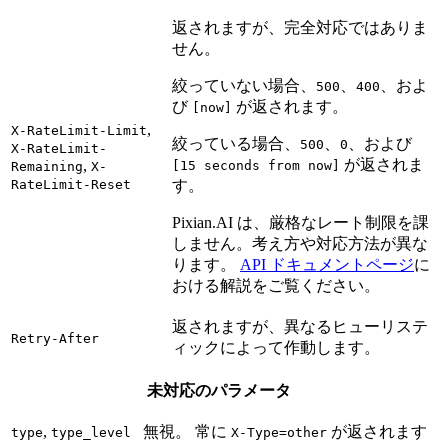
返されますが、完全対応ではありま
せん。
絞っていない場合、
、
、およ
500
400
び
が返されます。
[now]
,
X-RateLimit-Limit
絞っている場合、
、
、および
500
0
X-RateLimit-
が返されま
,
[15 seconds from now]
Remaining
X-
RateLimit-Reset
す。
Pixian.AI は、厳格なレート制限を課
しません。考え方や対応方法が異な
ります。
API ドキュメントページ
に
おける解説をご覧ください。
返されますが、異なるヒューリステ
Retry-After
ィックによって作動します。
未対応のパラメータ
,
無視。 常に
が返されます
type
type_level
X-Type=other