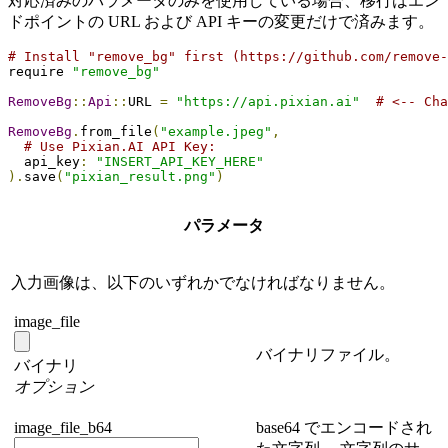
対応済みのパラメータのみを使用している場合、移行はエン
ドポイントの URL および API キーの変更だけで済みます。
# Install "remove_bg" first (https://github.com/remove-
require 
"remove_bg"
RemoveBg
::
Api
::
URL 
=
"https://api.pixian.ai"
# <-- Cha
RemoveBg
.
from_file
(
"example.jpeg"
,
# Use Pixian.AI API Key:
  api_key
:
"INSERT_API_KEY_HERE"
).
save
(
"pixian_result.png"
)
パラメータ
入力画像は、以下のいずれかでなければなりません。
image_file
バイナリファイル。
バイナリ
オプション
image_file_b64
base64 でエンコードされ